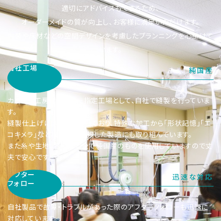
適切にアドバイスもできるため、
オーダーメイドの質が向上し、お客様に満足いただけます。
内装や床材などの空間デザインを考慮したプランニングを心掛けて
います。
自社工場
純国産
カーテン工房はメーカー指定工場として、自社で縫製を行っていま
す。
縫製仕上げには自信を持っており、特殊な加工から「形状記憶」「エ
コキメラ」など機能性に重視した製造にも取り組んでいます。
また糸や生地、芯地など全て純国産のものを使用していますので丈
夫で安心です。
アフター
迅速な対応
フォロー
自社製品で故障・トラブルがあった際のアフターフォローも迅速に
対応しています。