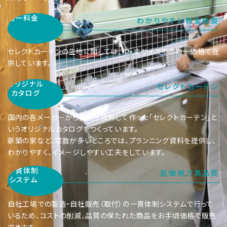
均一料金
わかりやすい料金体型
セレクトカーテンの生地に関しては、巾・丈サイズでの均一価格で提
供しています。
オリジナル
セレクトカーテン
カタログ
国内の各メーカーから生地を抜粋して作った「
セレクトカーテン
」と
いうオリジナルカタログをつくっています。
新築の家など、窓数が多いところでは、プランニング資料を提供し、
わかりやすく、イメージしやすい工夫をしています。
一貫体制
低価格で高品質
システム
自社工場での製造・自社販売（取付）の一貫体制システムで行って
いるため、コストの削減、品質の保たれた商品をお手頃価格で販売
できます。