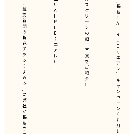
）
、
「
ス
掲
読
A
ク
載
売
I
リ
！
新
R
ー
A
聞
L
ン
I
の
E
の
R
折
（
施
L
込
エ
工
E
チ
ア
写
（
ラ
レ
真
エ
シ
）
を
ア
（
」
ご
レ
よ
紹
）
み
介
キ
み
！
ャ
）
ン
に
ペ
弊
ー
社
ン
が
（
掲
7
載
月
さ
1
れ