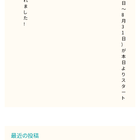
日
ま
～
し
8
た
月
！
3
1
日
）
が
本
日
よ
り
ス
タ
ー
ト
最近の投稿