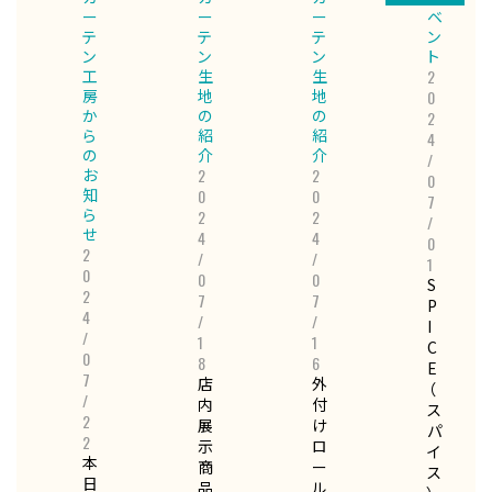
ー
ー
ー
ベ
テ
テ
テ
ン
ン
ン
ン
ト
工
生
生
2
房
地
地
0
か
の
の
2
ら
紹
紹
4
の
介
介
/
お
2
2
0
知
0
0
7
ら
2
2
/
せ
4
4
0
2
/
/
1
0
0
0
S
2
7
7
P
4
/
/
I
/
1
1
C
0
8
6
E
7
店
外
（
/
内
付
ス
2
展
け
パ
2
示
ロ
イ
本
商
ー
ス
日
品
ル