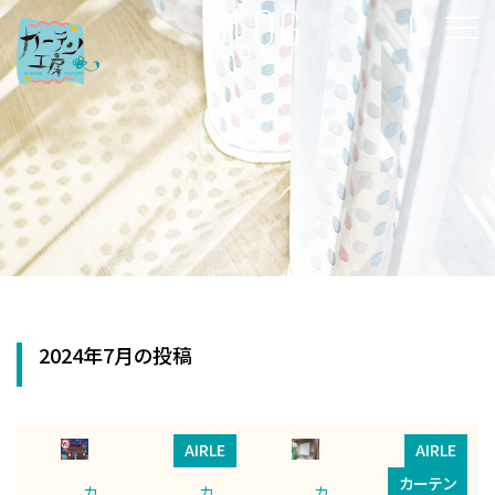
BLOG
ブログ
2024年7月の投稿
AIRLE
AIRLE
カーテン
カ
カ
カ
イ