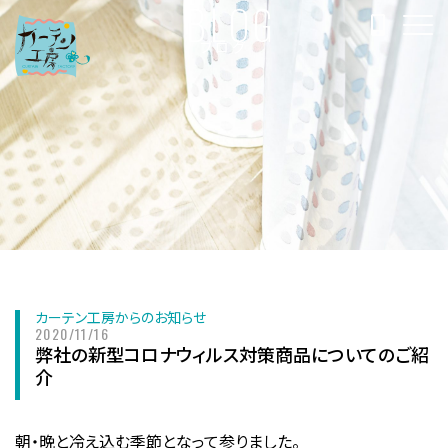
BLOG
ブログ
カーテン工房からのお知らせ
2020/11/16
弊社の新型コロナウィルス対策商品についてのご紹
介
朝・晩と冷え込む季節となって参りました。