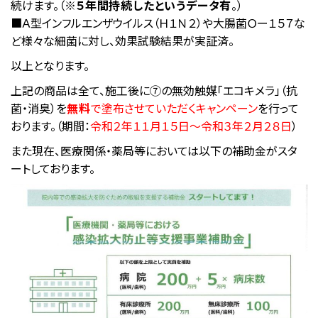
続けます。（※
５年間持続したというデータ有
。）
■Ａ型インフルエンザウイルス（Ｈ１Ｎ２）や大腸菌Ｏー１５７な
ど様々な細菌に対し、効果試験結果が実証済。
以上となります。
上記の商品は全て、施工後に⑦の無効触媒「エコキメラ」（抗
菌・消臭）を
無料
で塗布させていただくキャンペーン
を行って
おります。（期間：
令和２年１１月１５日～令和３年２月２８日
）
また現在、医療関係・薬局等においては以下の補助金がスタ
ートしております。